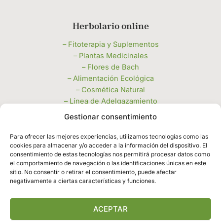
Herbolario online
– Fitoterapia y Suplementos
– Plantas Medicinales
– Flores de Bach
– Alimentación Ecológica
– Cosmética Natural
– Línea de Adelgazamiento
– Miel, Polen y Jaleas
Gestionar consentimiento
– Velas e Inciensos
– Piedras Naturales y Complementos
Para ofrecer las mejores experiencias, utilizamos tecnologías como las
cookies para almacenar y/o acceder a la información del dispositivo. El
– Productos de limpieza a granel
consentimiento de estas tecnologías nos permitirá procesar datos como
Legales
el comportamiento de navegación o las identificaciones únicas en este
sitio. No consentir o retirar el consentimiento, puede afectar
negativamente a ciertas características y funciones.
– Política de privacidad
– Política de cookies
– Términos y condiciones
ACEPTAR