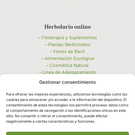
Herbolario online
– Fitoterapia y Suplementos
– Plantas Medicinales
– Flores de Bach
– Alimentación Ecológica
– Cosmética Natural
– Línea de Adelgazamiento
– Miel, Polen y Jaleas
Gestionar consentimiento
– Velas e Inciensos
– Piedras Naturales y Complementos
Para ofrecer las mejores experiencias, utilizamos tecnologías como las
cookies para almacenar y/o acceder a la información del dispositivo. El
– Productos de limpieza a granel
consentimiento de estas tecnologías nos permitirá procesar datos como
Legales
el comportamiento de navegación o las identificaciones únicas en este
sitio. No consentir o retirar el consentimiento, puede afectar
negativamente a ciertas características y funciones.
– Política de privacidad
– Política de cookies