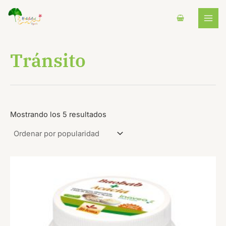
Ordenado
Ir
B
MAI
por
al
popularidad
u
MEN
contenido
s
c
Tránsito
a
r
Mostrando los 5 resultados