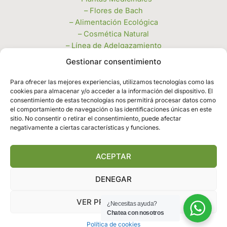
– Flores de Bach
– Alimentación Ecológica
– Cosmética Natural
– Línea de Adelgazamiento
– Miel, Polen y Jaleas
Gestionar consentimiento
– Velas e Inciensos
– Piedras Naturales y Complementos
Para ofrecer las mejores experiencias, utilizamos tecnologías como las
cookies para almacenar y/o acceder a la información del dispositivo. El
– Productos de limpieza a granel
consentimiento de estas tecnologías nos permitirá procesar datos como
Legales
el comportamiento de navegación o las identificaciones únicas en este
sitio. No consentir o retirar el consentimiento, puede afectar
negativamente a ciertas características y funciones.
– Política de privacidad
– Política de cookies
– Términos y condiciones
ACEPTAR
DENEGAR
Copyright © 2026 | Herbosalud Leganes
VER PREFERENCIAS
¿Necesitas ayuda?
Chatea con nosotros
Política de cookies