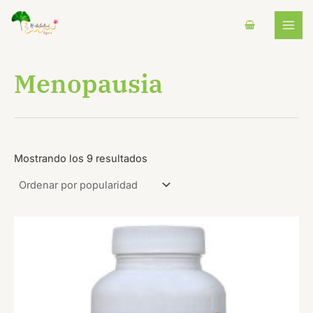
Ordenado
Ir
B
MAI
por
al
popularidad
u
MEN
contenido
s
c
Menopausia
a
r
Mostrando los 9 resultados