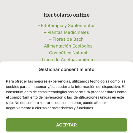
Herbolario online
– Fitoterapia y Suplementos
– Plantas Medicinales
– Flores de Bach
– Alimentación Ecológica
– Cosmética Natural
– Línea de Adelgazamiento
– Miel, Polen y Jaleas
Gestionar consentimiento
– Velas e Inciensos
– Piedras Naturales y Complementos
Para ofrecer las mejores experiencias, utilizamos tecnologías como las
cookies para almacenar y/o acceder a la información del dispositivo. El
– Productos de limpieza a granel
consentimiento de estas tecnologías nos permitirá procesar datos como
Legales
el comportamiento de navegación o las identificaciones únicas en este
sitio. No consentir o retirar el consentimiento, puede afectar
negativamente a ciertas características y funciones.
– Política de privacidad
– Política de cookies
– Términos y condiciones
ACEPTAR