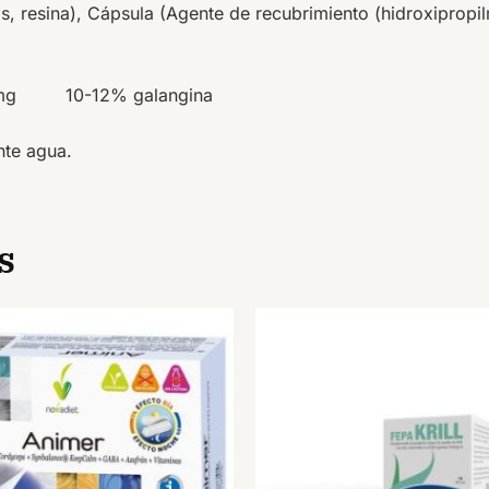
s, resina), Cápsula (Agente de recubrimiento (hidroxipropil
400 mg 10-12% galangina
nte agua.
s