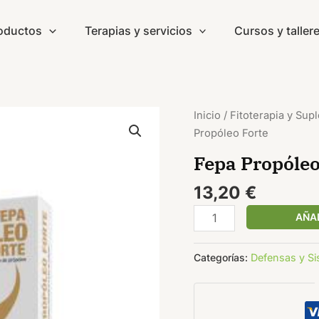
oductos
Terapias y servicios
Cursos y taller
Fepa
Inicio
/
Fitoterapia y Su
Propóleo
Propóleo Forte
Forte
Fepa Propóleo
cantidad
13,20
€
AÑAD
Categorías:
Defensas y S