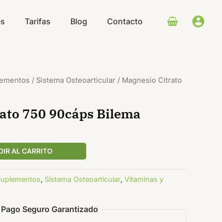
90cáps
Bilema
es
Tarifas
Blog
Contacto
cantidad
plementos
/
Sistema Osteoarticular
/ Magnesio Citrato
ato 750 90cáps Bilema
IR AL CARRITO
 Suplementos
,
Sistema Osteoarticular
,
Vitaminas y
Pago Seguro Garantizado