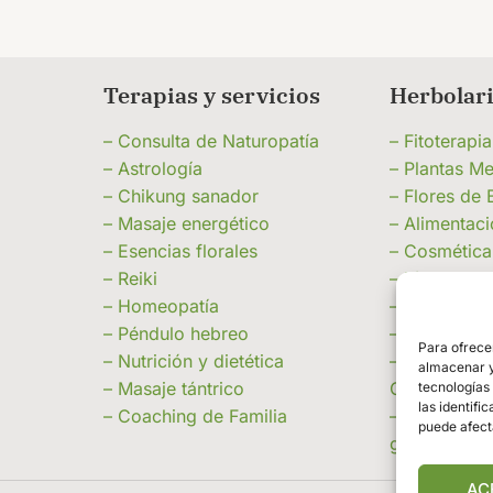
Terapias y servicios
Herbolari
– Consulta de Naturopatía
– Fitoterapi
– Astrología
– Plantas Me
– Chikung sanador
– Flores de 
– Masaje energético
– Alimentac
– Esencias florales
– Cosmética
– Reiki
– Línea de 
– Homeopatía
– Miel, Pole
– Péndulo hebreo
– Velas e In
Para ofrece
– Nutrición y dietética
– Piedras Na
almacenar y/
– Masaje tántrico
Complemen
tecnologías
las identifi
– Coaching de Familia
– Productos
puede afect
granel
AC