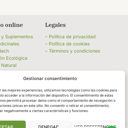
o online
Legales
a y Suplementos
– Política de privacidad
dicinales
– Política de cookies
Bach
– Términos y condiciones
ión Ecológica
 Natural
Adelgazamiento
Gestionar consentimiento
n y Jaleas
ciensos
r las mejores experiencias, utilizamos tecnologías como las cookies para
turales y
o acceder a la información del dispositivo. El consentimiento de estas
tos
 nos permitirá procesar datos como el comportamiento de navegación o
caciones únicas en este sitio. No consentir o retirar el consentimiento,
 de limpieza a
ar negativamente a ciertas características y funciones.
EPTAR
DENEGAR
VER PREFERENCIAS