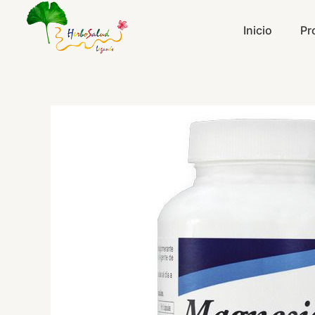
Ir
al
Inicio
Pr
contenido