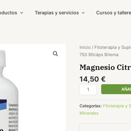
oductos
Terapias y servicios
Cursos y taller
Magnesio
Inicio
/
Fitoterapia y Su
Citrato
750 90cáps Bilema
750
Magnesio Citr
90cáps
Bilema
14,50
€
cantidad
AÑAD
Categorías:
Fitoterapia y
Minerales