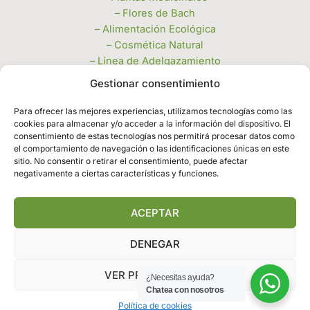
– Flores de Bach
– Alimentación Ecológica
– Cosmética Natural
– Línea de Adelgazamiento
– Miel, Polen y Jaleas
Gestionar consentimiento
– Velas e Inciensos
– Piedras Naturales y Complementos
Para ofrecer las mejores experiencias, utilizamos tecnologías como las
– Productos de limpieza a granel
cookies para almacenar y/o acceder a la información del dispositivo. El
consentimiento de estas tecnologías nos permitirá procesar datos como
Legales
el comportamiento de navegación o las identificaciones únicas en este
sitio. No consentir o retirar el consentimiento, puede afectar
negativamente a ciertas características y funciones.
– Política de privacidad
– Política de cookies
– Términos y condiciones
ACEPTAR
DENEGAR
Copyright © 2026 | Herbosalud Leganes
VER PREFERENCIAS
¿Necesitas ayuda?
Chatea con nosotros
Política de cookies