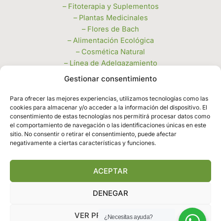
– Fitoterapia y Suplementos
– Plantas Medicinales
– Flores de Bach
– Alimentación Ecológica
– Cosmética Natural
– Línea de Adelgazamiento
– Miel, Polen y Jaleas
Gestionar consentimiento
– Velas e Inciensos
– Piedras Naturales y Complementos
Para ofrecer las mejores experiencias, utilizamos tecnologías como las
cookies para almacenar y/o acceder a la información del dispositivo. El
– Productos de limpieza a granel
consentimiento de estas tecnologías nos permitirá procesar datos como
Legales
el comportamiento de navegación o las identificaciones únicas en este
sitio. No consentir o retirar el consentimiento, puede afectar
negativamente a ciertas características y funciones.
– Política de privacidad
– Política de cookies
– Términos y condiciones
ACEPTAR
DENEGAR
Copyright © 2026 | Herbosalud Leganes
VER PREFERENCIAS
¿Necesitas ayuda?