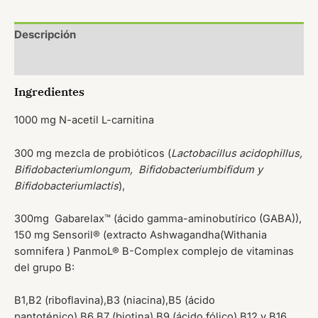
Descripción
Valoraciones (0)
Ingredientes
1000 mg N-acetil L-carnitina
300 mg mezcla de probióticos (
Lactobacillus acidophillus,
Bifidobacteriumlongum, Bifidobacteriumbifidum y
Bifidobacteriumlactis
),
300mg Gabarelax™ (ácido gamma-aminobutírico (GABA)),
150 mg Sensoril® (extracto Ashwagandha(Withania
somnifera ) PanmoL® B-Complex complejo de vitaminas
del grupo B:
B1,B2 (riboflavina),B3 (niacina),B5 (ácido
pantoténico),B6,B7 (biotina),B9 (ácido fólico),B12 y B16.